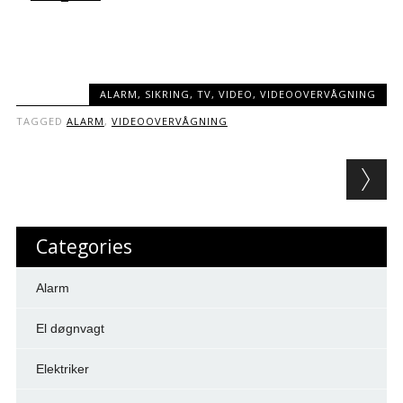
ALARM
,
SIKRING
,
TV
,
VIDEO
,
VIDEOOVERVÅGNING
TAGGED
ALARM
,
VIDEOOVERVÅGNING
Post navigation
Categories
Alarm
El døgnvagt
Elektriker