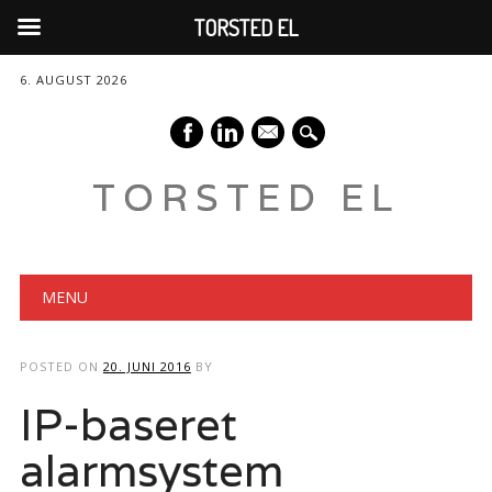
TORSTED EL
6. AUGUST 2026
mail
TORSTED EL
Main menu
Skip
MENU
to
content
POSTED ON
20. JUNI 2016
BY
IP-baseret
alarmsystem