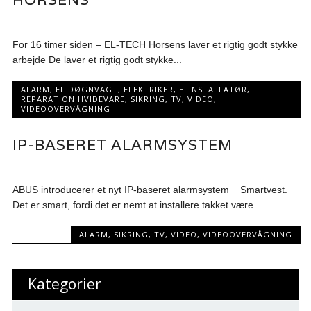
For 16 timer siden – EL-TECH Horsens laver et rigtig godt stykke
arbejde De laver et rigtig godt stykke...
ALARM
,
EL DØGNVAGT
,
ELEKTRIKER
,
ELINSTALLATØR
,
REPARATION HVIDEVARE
,
SIKRING
,
TV
,
VIDEO
,
VIDEOOVERVÅGNING
IP-BASERET ALARMSYSTEM
ABUS introducerer et nyt IP-baseret alarmsystem − Smartvest.
Det er smart, fordi det er nemt at installere takket være...
ALARM
,
SIKRING
,
TV
,
VIDEO
,
VIDEOOVERVÅGNING
Kategorier